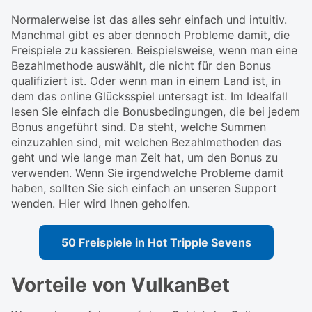
Normalerweise ist das alles sehr einfach und intuitiv.
Manchmal gibt es aber dennoch Probleme damit, die
Freispiele zu kassieren. Beispielsweise, wenn man eine
Bezahlmethode auswählt, die nicht für den Bonus
qualifiziert ist. Oder wenn man in einem Land ist, in
dem das online Glücksspiel untersagt ist. Im Idealfall
lesen Sie einfach die Bonusbedingungen, die bei jedem
Bonus angeführt sind. Da steht, welche Summen
einzuzahlen sind, mit welchen Bezahlmethoden das
geht und wie lange man Zeit hat, um den Bonus zu
verwenden. Wenn Sie irgendwelche Probleme damit
haben, sollten Sie sich einfach an unseren Support
wenden. Hier wird Ihnen geholfen.
50 Freispiele in Hot Tripple Sevens
Vorteile von VulkanBet