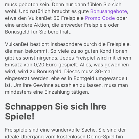
muss geboten sein. Denn nur dann fühlen Sie sich
wohl. Und natürlich braucht es gute
Bonusangebote
,
etwa den VulkanBet 50 Freispiele
Promo Code
oder
eine andere Aktion, die entweder Freispiele oder
Bonusgeld für Sie bereithält.
VulkanBet besticht insbesondere durch die Freispiele,
die man bekommt. So viele zu so guten Konditionen
gibt es sonst nirgends. Jedes Freispiel wird mit einem
Einsatz von 0,20 Euro gespielt. Alles, was gewonnen
wird, wird zu Bonusgeld. Dieses muss 30-mal
eingesetzt werden, ehe es in Echtgeld umgewandelt
ist. Um Ihre Gewinne auszahlen zu lassen, muss man
mindestens eine Einzahlung tätigen.
Schnappen Sie sich Ihre
Spiele!
Freispiele sind eine wundervolle Sache. Sie sind der
ideale Übergang vom kostenlosen Demo-Spiel hin