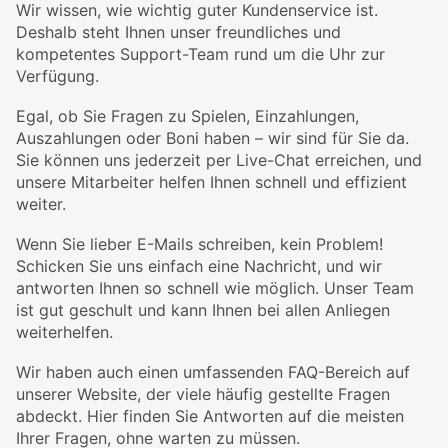
Wir wissen, wie wichtig guter Kundenservice ist.
Deshalb steht Ihnen unser freundliches und
kompetentes Support-Team rund um die Uhr zur
Verfügung.
Egal, ob Sie Fragen zu Spielen, Einzahlungen,
Auszahlungen oder Boni haben – wir sind für Sie da.
Sie können uns jederzeit per Live-Chat erreichen, und
unsere Mitarbeiter helfen Ihnen schnell und effizient
weiter.
Wenn Sie lieber E-Mails schreiben, kein Problem!
Schicken Sie uns einfach eine Nachricht, und wir
antworten Ihnen so schnell wie möglich. Unser Team
ist gut geschult und kann Ihnen bei allen Anliegen
weiterhelfen.
Wir haben auch einen umfassenden FAQ-Bereich auf
unserer Website, der viele häufig gestellte Fragen
abdeckt. Hier finden Sie Antworten auf die meisten
Ihrer Fragen, ohne warten zu müssen.