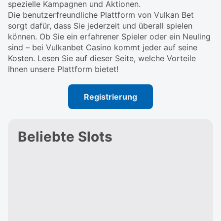
spezielle Kampagnen und Aktionen.
Die benutzerfreundliche Plattform von Vulkan Bet
sorgt dafür, dass Sie jederzeit und überall spielen
können. Ob Sie ein erfahrener Spieler oder ein Neuling
sind – bei Vulkanbet Casino kommt jeder auf seine
Kosten. Lesen Sie auf dieser Seite, welche Vorteile
Ihnen unsere Plattform bietet!
Registrierung
Beliebte Slots