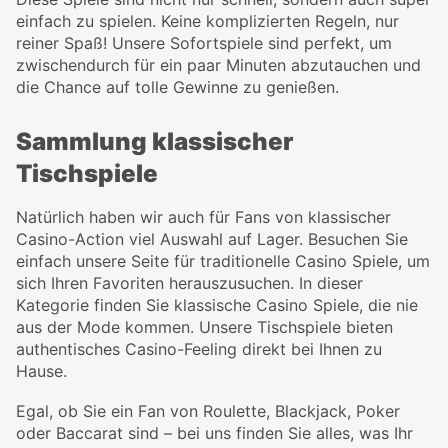
einfach zu spielen. Keine komplizierten Regeln, nur
reiner Spaß! Unsere Sofortspiele sind perfekt, um
zwischendurch für ein paar Minuten abzutauchen und
die Chance auf tolle Gewinne zu genießen.
Sammlung klassischer
Tischspiele
Natürlich haben wir auch für Fans von klassischer
Casino-Action viel Auswahl auf Lager. Besuchen Sie
einfach unsere Seite für traditionelle Casino Spiele, um
sich Ihren Favoriten herauszusuchen. In dieser
Kategorie finden Sie klassische Casino Spiele, die nie
aus der Mode kommen. Unsere Tischspiele bieten
authentisches Casino-Feeling direkt bei Ihnen zu
Hause.
Egal, ob Sie ein Fan von Roulette, Blackjack, Poker
oder Baccarat sind – bei uns finden Sie alles, was Ihr