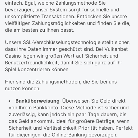
einfach. Egal, welche Zahlungsmethode Sie
bevorzugen, unser System sorgt für schnelle und
unkomplizierte Transaktionen. Entdecken Sie unsere
vielfältigen Zahlungsmöglichkeiten und finden Sie die,
die am besten zu Ihnen passt.
Unsere SSL-Verschlüsselungstechnologie stellt sicher,
dass Ihre Daten immer geschützt sind. Bei Vulkanbet
Casino legen wir großen Wert auf Sicherheit und
Benutzerfreundlichkeit, damit Sie sich ganz auf Ihr
Spiel konzentrieren können.
Hier sind die Zahlungsmethoden, die Sie bei uns
nutzen können:
Banküberweisung
: Überweisen Sie Geld direkt
von Ihrem Bankkonto. Diese Methode ist sicher und
zuverlässig, kann jedoch ein paar Tage dauern, bis
das Geld ankommt. Ideal für größere Beträge, wenn
Sicherheit und Verlässlichkeit Priorität haben. Perfekt
für diejenigen, die Online-Banking bevorzugen.