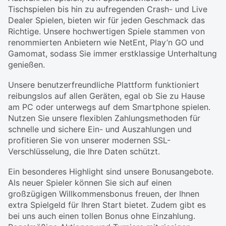
Tischspielen bis hin zu aufregenden Crash- und Live
Dealer Spielen, bieten wir für jeden Geschmack das
Richtige. Unsere hochwertigen Spiele stammen von
renommierten Anbietern wie NetEnt, Play’n GO und
Gamomat, sodass Sie immer erstklassige Unterhaltung
genießen.
Unsere benutzerfreundliche Plattform funktioniert
reibungslos auf allen Geräten, egal ob Sie zu Hause
am PC oder unterwegs auf dem Smartphone spielen.
Nutzen Sie unsere flexiblen Zahlungsmethoden für
schnelle und sichere Ein- und Auszahlungen und
profitieren Sie von unserer modernen SSL-
Verschlüsselung, die Ihre Daten schützt.
Ein besonderes Highlight sind unsere Bonusangebote.
Als neuer Spieler können Sie sich auf einen
großzügigen Willkommensbonus freuen, der Ihnen
extra Spielgeld für Ihren Start bietet. Zudem gibt es
bei uns auch einen tollen Bonus ohne Einzahlung.