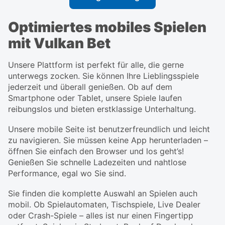
Optimiertes mobiles Spielen
mit Vulkan Bet
Unsere Plattform ist perfekt für alle, die gerne
unterwegs zocken. Sie können Ihre Lieblingsspiele
jederzeit und überall genießen. Ob auf dem
Smartphone oder Tablet, unsere Spiele laufen
reibungslos und bieten erstklassige Unterhaltung.
Unsere mobile Seite ist benutzerfreundlich und leicht
zu navigieren. Sie müssen keine App herunterladen –
öffnen Sie einfach den Browser und los geht’s!
Genießen Sie schnelle Ladezeiten und nahtlose
Performance, egal wo Sie sind.
Sie finden die komplette Auswahl an Spielen auch
mobil. Ob Spielautomaten, Tischspiele, Live Dealer
oder Crash-Spiele – alles ist nur einen Fingertipp