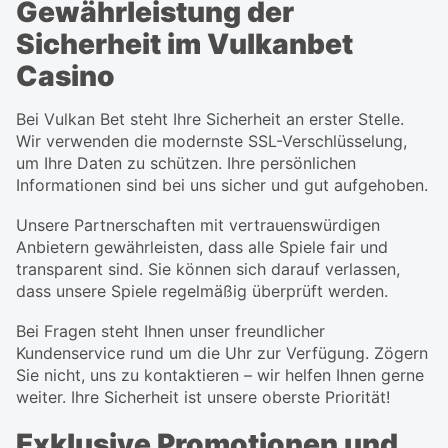
Gewährleistung der
Sicherheit im Vulkanbet
Casino
Bei Vulkan Bet steht Ihre Sicherheit an erster Stelle.
Wir verwenden die modernste SSL-Verschlüsselung,
um Ihre Daten zu schützen. Ihre persönlichen
Fire Joker
Informationen sind bei uns sicher und gut aufgehoben.
Unsere Partnerschaften mit vertrauenswürdigen
Anbietern gewährleisten, dass alle Spiele fair und
transparent sind. Sie können sich darauf verlassen,
dass unsere Spiele regelmäßig überprüft werden.
Bei Fragen steht Ihnen unser freundlicher
Kundenservice rund um die Uhr zur Verfügung. Zögern
Sie nicht, uns zu kontaktieren – wir helfen Ihnen gerne
Razor Shark
weiter. Ihre Sicherheit ist unsere oberste Priorität!
Exklusive Promotionen und