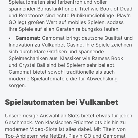
Spielautomaten sind farbenfroh und voller
spannender Bonusfunktionen. Titel wie Book of Dead
und Reactoonz sind echte Publikumslieblinge. Play’n
GO legt großen Wert auf mobiles Spielen, sodass
ihre Spiele auf allen Geräten reibungslos laufen.
Gamomat:
Gamomat bringt deutsche Qualität und
Innovation zu Vulkanbet Casino. Ihre Spiele zeichnen
sich durch klare Grafiken und spannende
Spielmechaniken aus. Klassiker wie Ramses Book
und Crystal Ball sind bei Spielern sehr beliebt.
Gamomat bietet sowohl traditionelle als auch
moderne Spielautomaten, die für Abwechslung
sorgen.
Spielautomaten bei Vulkanbet
Unsere riesige Auswahl an Slots bietet etwas für jeden
Geschmack. Von klassischen Früchteslots bis hin zu
modernen Video-Slots ist alles dabei. Mit Titeln von
Top-Anbietern wie NetEnt, Play’n GO und Gamomat