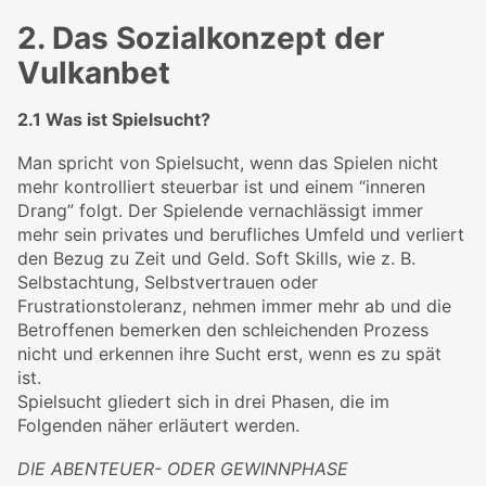
2. Das Sozialkonzept der
Vulkanbet
2.1 Was ist Spielsucht?
Man spricht von Spielsucht, wenn das Spielen nicht
mehr kontrolliert steuerbar ist und einem “inneren
Drang” folgt. Der Spielende vernachlässigt immer
mehr sein privates und berufliches Umfeld und verliert
den Bezug zu Zeit und Geld. Soft Skills, wie z. B.
Selbstachtung, Selbstvertrauen oder
Frustrationstoleranz, nehmen immer mehr ab und die
Betroffenen bemerken den schleichenden Prozess
nicht und erkennen ihre Sucht erst, wenn es zu spät
ist.
Spielsucht gliedert sich in drei Phasen, die im
Folgenden näher erläutert werden.
DIE ABENTEUER- ODER GEWINNPHASE