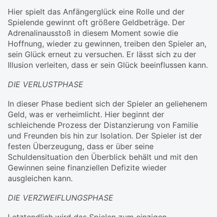
Hier spielt das Anfängerglück eine Rolle und der
Spielende gewinnt oft größere Geldbeträge. Der
Adrenalinausstoß in diesem Moment sowie die
Hoffnung, wieder zu gewinnen, treiben den Spieler an,
sein Glück erneut zu versuchen. Er lässt sich zu der
Illusion verleiten, dass er sein Glück beeinflussen kann.
DIE VERLUSTPHASE
In dieser Phase bedient sich der Spieler an geliehenem
Geld, was er verheimlicht. Hier beginnt der
schleichende Prozess der Distanzierung von Familie
und Freunden bis hin zur Isolation. Der Spieler ist der
festen Überzeugung, dass er über seine
Schuldensituation den Überblick behält und mit den
Gewinnen seine finanziellen Defizite wieder
ausgleichen kann.
DIE VERZWEIFLUNGSPHASE