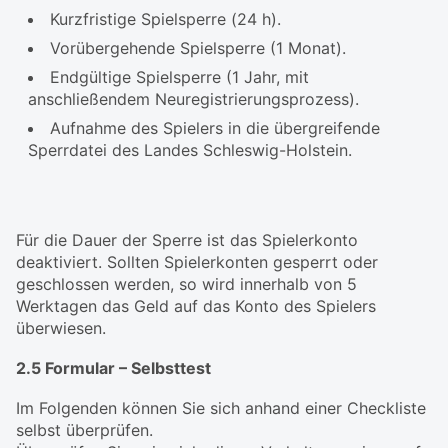
Kurzfristige Spielsperre (24 h).
Vorübergehende Spielsperre (1 Monat).
Endgültige Spielsperre (1 Jahr, mit
anschließendem Neuregistrierungsprozess).
Aufnahme des Spielers in die übergreifende
Sperrdatei des Landes Schleswig-Holstein.
Für die Dauer der Sperre ist das Spielerkonto
deaktiviert. Sollten Spielerkonten gesperrt oder
geschlossen werden, so wird innerhalb von 5
Werktagen das Geld auf das Konto des Spielers
überwiesen.
2.5 Formular – Selbsttest
Im Folgenden können Sie sich anhand einer Checkliste
selbst überprüfen.