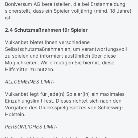
Boniversum AG bereitstellen, die bei Erstanmeldung
sicherstellt, dass ein Spieler volljährig (mind. 18 Jahre)
ist.
2.4 Schutzmaßnahmen für Spieler
Vulkanbet bietet Ihnen verschiedene
Selbstschutzmaßnahmen an, um verantwortungsvoll
zu spielen und informiert ausführlich über diese
Möglichkeiten. Wir ermutigen Sie hiermit, diese
Hilfsmittel zu nutzen.
ALLGEMEINES LIMIT:
Vulkanbet legt für jede(n) Spieler(in) ein maximales
Einzahlungslimit fest. Dieses richtet sich nach den
Vorgaben des Glücksspielgesetzes von Schleswig-
Holstein.
PERSÖNLICHES LIMIT: