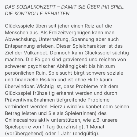
DAS SOZIALKONZEPT – DAMIT SIE ÜBER IHR SPIEL
DIE KONTROLLE BEHALTEN
Glücksspiele üben seit jeher einen Reiz auf die
Menschen aus. Als Freizeitvergnügen kann man
Abwechslung, Unterhaltung, Spannung aber auch
Entspannung erleben. Dieser Spielcharakter ist das
Ziel der Vulkanbet. Dennoch kann Glücksspiel süchtig
machen. Die Folgen sind gravierend und reichen von
schwerer psychischer Abhängigkeit bis hin zum
persönlichen Ruin. Spielsucht birgt schwere soziale
und finanzielle Risiken und ist ohne Hilfe kaum
überwindbar. Wichtig ist, dass Probleme mit dem
Glücksspiel frühzeitig erkannt werden und durch
Präventivmaßnahmen tiefgreifende Probleme
verhindert werden. Hierzu wird Vulkanbet.com seinen
Betrag leisten und Sie als Spieler(innen) des
Onlinecasinos aktiv unterstützen, wie z.B. unsere
Spielsperre von 1 Tag (kurzfristig), 1 Monat
(vorübergehend) oder 1 Jahr (endgültig).