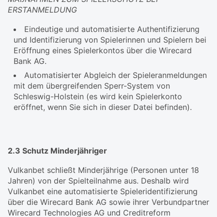
ERSTANMELDUNG
Eindeutige und automatisierte Authentifizierung
und Identifizierung von Spielerinnen und Spielern bei
Eröffnung eines Spielerkontos über die Wirecard
Bank AG.
Automatisierter Abgleich der Spieleranmeldungen
mit dem übergreifenden Sperr-System von
Schleswig-Holstein (es wird kein Spielerkonto
eröffnet, wenn Sie sich in dieser Datei befinden).
2.3 Schutz Minderjähriger
Vulkanbet schließt Minderjährige (Personen unter 18
Jahren) von der Spielteilnahme aus. Deshalb wird
Vulkanbet eine automatisierte Spieleridentifizierung
über die Wirecard Bank AG sowie ihrer Verbundpartner
Wirecard Technologies AG und Creditreform