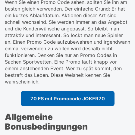
Wenn Sie einen Promo Code sehen, sollten Sie ihn am
besten gleich verwenden. Der einfache Grund: Er hat
ein kurzes Ablaufdatum. Aktionen dieser Art sind
schnell wechselnd. Sie werden immer an das Angebot
und die Kundenwünsche angepasst. So bleibt man
attraktiv und interessant. So lockt man neue Spieler
an. Einen Promo Code aufzubewahren und irgendwann
einmal verwenden zu wollen wird deshalb nicht
funktionieren. Denken Sie nur an Promo Codes in
Sachen Sportwetten. Eine Promo läuft knapp vor
einem anstehenden Event. Wer zu spät kommt, den
bestraft das Leben. Diese Weisheit kennen Sie
wahrscheinlich.
70 FS mit Promocode JOKER70
Allgemeine
Bonusbedingungen