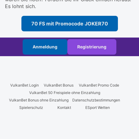
Es lohnt sich.
70 FS mit Promocode JOKER70
Anmeldung
Registrierung
VulkanBet Login
VulkanBet Bonus
VulkanBet Promo Code
VulkanBet 50 Freispiele ohne Einzahlung
VulkanBet Bonus ohne Einzahlung
Datenschutzbestimmungen
Spielerschutz
Kontakt
ESport Wetten