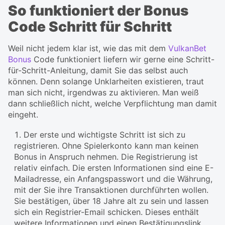
So funktioniert der Bonus
Code Schritt für Schritt
Weil nicht jedem klar ist, wie das mit dem
VulkanBet
Bonus
Code funktioniert liefern wir gerne eine Schritt-
für-Schritt-Anleitung, damit Sie das selbst auch
können. Denn solange Unklarheiten existieren, traut
man sich nicht, irgendwas zu aktivieren. Man weiß
dann schließlich nicht, welche Verpflichtung man damit
eingeht.
Der erste und wichtigste Schritt ist sich zu
registrieren. Ohne Spielerkonto kann man keinen
Bonus in Anspruch nehmen. Die Registrierung ist
relativ einfach. Die ersten Informationen sind eine E-
Mailadresse, ein Anfangspasswort und die Währung,
mit der Sie ihre Transaktionen durchführten wollen.
Sie bestätigen, über 18 Jahre alt zu sein und lassen
sich ein Registrier-Email schicken. Dieses enthält
weitere Informationen und einen Bestätigungslink.